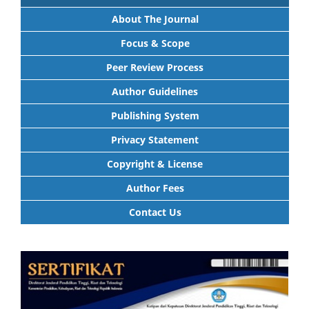
About The Journal
Focus & Scope
Peer Review Process
Author Guidelines
Publishing System
Privacy Statement
Copyright & License
Author Fees
Contact Us