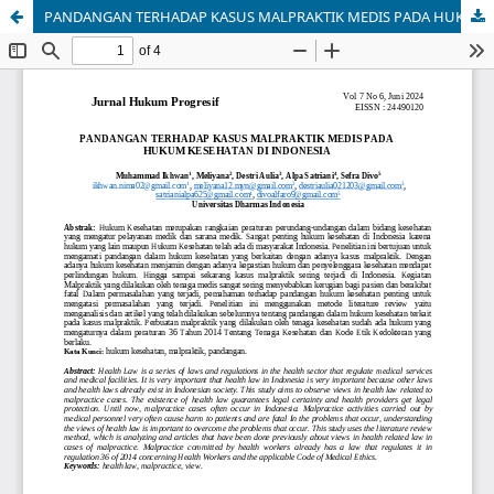
PANDANGAN TERHADAP KASUS MALPRAKTIK MEDIS PADA HUKUM KESEHATAN DI INDONESIA