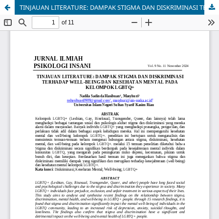
TINJAUAN LITERATURE: DAMPAK STIGMA DAN DISKRIMINASI TERHADAP WELL-BEING DAN KESEHATAN MENTAL PADA KELOMPOK LGBTQ+