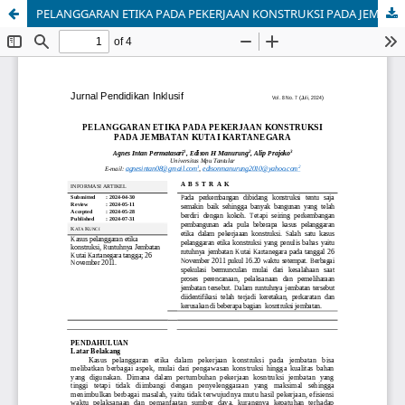
PELANGGARAN ETIKA PADA PEKERJAAN KONSTRUKSI PADA JEMBATAN KUTAI KARTANEGARA