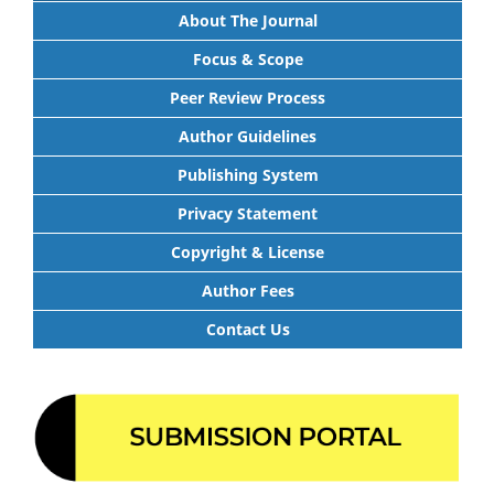
About The Journal
Focus & Scope
Peer Review Process
Author Guidelines
Publishing System
Privacy Statement
Copyright & License
Author Fees
Contact Us