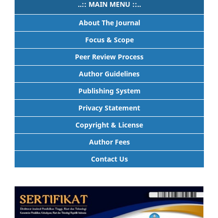
..:: MAIN MENU ::..
About The Journal
Focus & Scope
Peer Review Process
Author Guidelines
Publishing System
Privacy Statement
Copyright & License
Author Fees
Contact Us