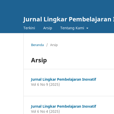
Jurnal Lingkar Pembelajaran 
Terkini
Arsip
Tentang Kami
Beranda
/
Arsip
Arsip
Jurnal Lingkar Pembelajaran Inovatif
Vol 6 No 9 (2025)
Jurnal Lingkar Pembelajaran Inovatif
Vol 6 No 4 (2025)