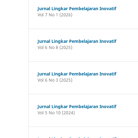
Jurnal Lingkar Pembelajaran Inovatif
Vol 7 No 1 (2026)
Jurnal Lingkar Pembelajaran Inovatif
Vol 6 No 8 (2025)
Jurnal Lingkar Pembelajaran Inovatif
Vol 6 No 3 (2025)
Jurnal Lingkar Pembelajaran Inovatif
Vol 5 No 10 (2024)