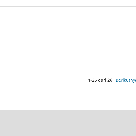
1-25 dari 26
Berikutny