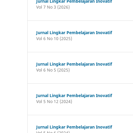
Jurnal Lingkar Pembelajaran Inovatif
Vol 7 No 3 (2026)
Jurnal Lingkar Pembelajaran Inovatif
Vol 6 No 10 (2025)
Jurnal Lingkar Pembelajaran Inovatif
Vol 6 No 5 (2025)
Jurnal Lingkar Pembelajaran Inovatif
Vol 5 No 12 (2024)
Jurnal Lingkar Pembelajaran Inovatif
Vol 5 No 6 (2024)