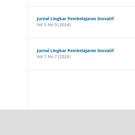
Jurnal Lingkar Pembelajaran Inovatif
Vol 5 No 9 (2024)
Jurnal Lingkar Pembelajaran Inovatif
Vol 7 No 7 (2026)