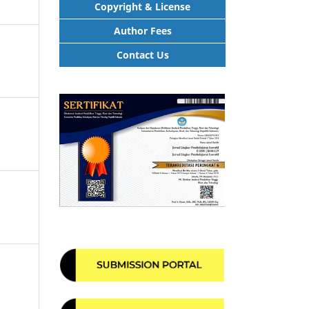
Copyright & License
Author Fees
Contact Us