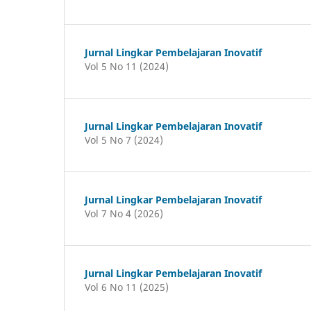
Jurnal Lingkar Pembelajaran Inovatif
Vol 5 No 11 (2024)
Jurnal Lingkar Pembelajaran Inovatif
Vol 5 No 7 (2024)
Jurnal Lingkar Pembelajaran Inovatif
Vol 7 No 4 (2026)
Jurnal Lingkar Pembelajaran Inovatif
Vol 6 No 11 (2025)