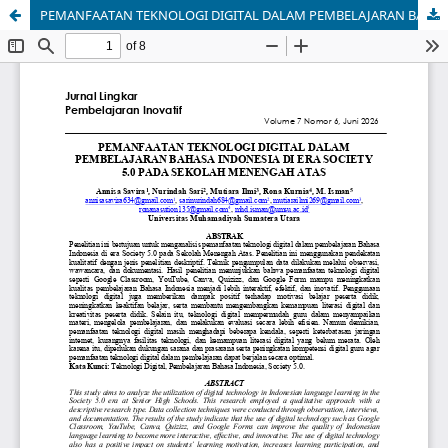
PEMANFAATAN TEKNOLOGI DIGITAL DALAM PEMBELAJARAN BAHASA INDONESIA DI ERA SOCIETY 5.0 PADA SEKOLAH MENENGAH ATAS