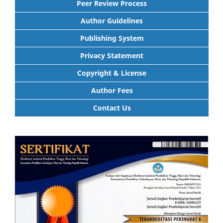
Peer Review Process
Author Guidelines
Publishing System
Privacy Statement
Copyright & License
Author Fees
Contact Us