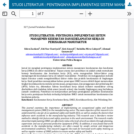
STUDI LITERATUR : PENTINGNYA IMPLEMENTASI SISTEM MANAJEMEN KESEHATAN DAN KESELAMATAN KERJA DI PERUSAHAAN MANUFAKTUR