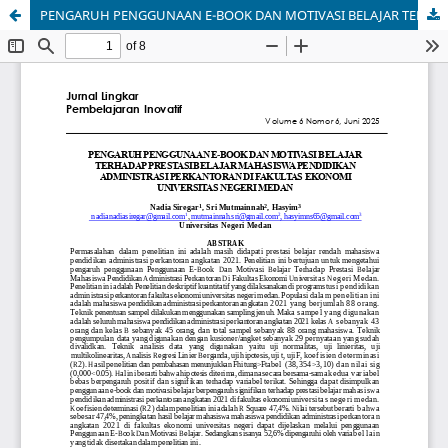
PENGARUH PENGGUNAAN E-BOOK DAN MOTIVASI BELAJAR TERHADAP PRESTASI BELAJAR MAHASISWA PENDIDIKAN ADMINISTRASI PERKANTORAN DI FAKULTAS EKONOMI UNIVERSITAS NEGERI MEDAN