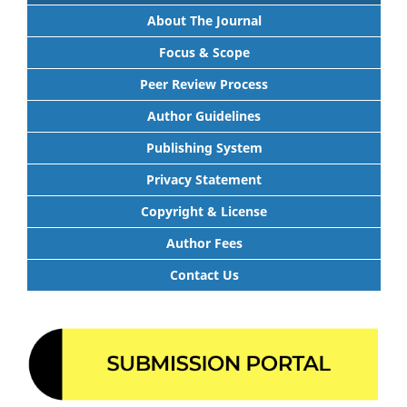
About The Journal
Focus & Scope
Peer Review Process
Author Guidelines
Publishing System
Privacy Statement
Copyright & License
Author Fees
Contact Us