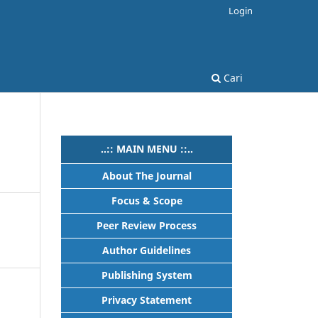
Login
Cari
..:: MAIN MENU ::..
About The Journal
Focus & Scope
Peer Review Process
Author Guidelines
Publishing System
Privacy Statement