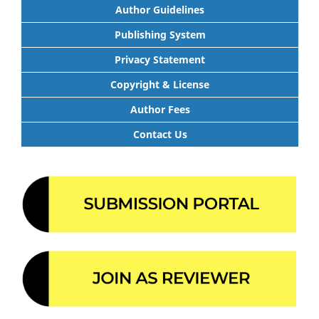
Author Guidelines
Publishing System
Privacy Statement
Copyright & License
Author Fees
Contact Us