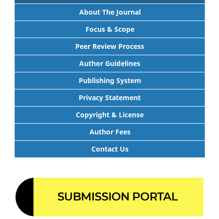
About The Journal
Focus & Scope
Peer Review Process
Author Guidelines
Publishing System
Privacy Statement
Copyright & License
Author Fees
Contact Us