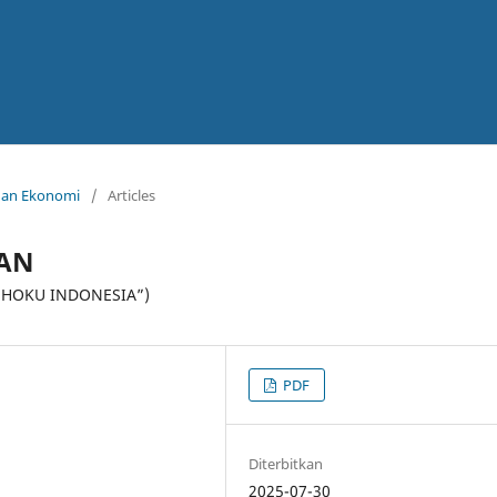
ahan Ekonomi
/
Articles
AAN
OSHOKU INDONESIA”)
PDF
Diterbitkan
2025-07-30