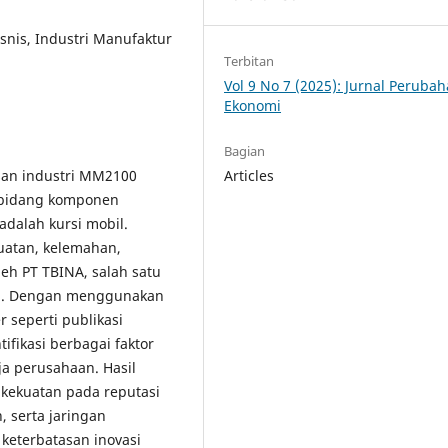
isnis, Industri Manufaktur
Terbitan
Vol 9 No 7 (2025): Jurnal Peruba
Ekonomi
Bagian
san industri MM2100
Articles
ibidang komponen
adalah kursi mobil.
kuatan, kelemahan,
eh PT TBINA, salah satu
ia. Dengan menggunakan
 seperti publikasi
tifikasi berbagai faktor
ja perusahaan. Hasil
 kekuatan pada reputasi
, serta jaringan
 keterbatasan inovasi