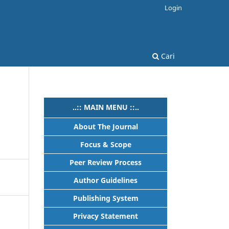
Login
Cari
..:: MAIN MENU ::..
About The Journal
Focus & Scope
Peer Review Process
Author Guidelines
Publishing System
Privacy Statement