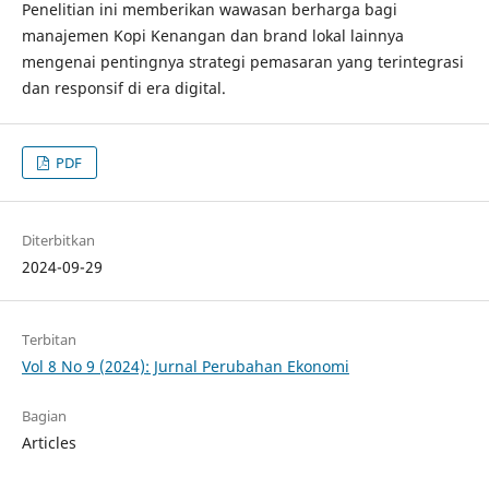
Penelitian ini memberikan wawasan berharga bagi
manajemen Kopi Kenangan dan brand lokal lainnya
mengenai pentingnya strategi pemasaran yang terintegrasi
dan responsif di era digital.
PDF
Diterbitkan
2024-09-29
Terbitan
Vol 8 No 9 (2024): Jurnal Perubahan Ekonomi
Bagian
Articles