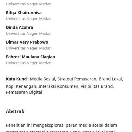
Universitas Negeri Medan
Rifqa Khairunnisa
Universitas Negeri Medan
Dinda Azahra
Universitas Negeri Medan
Dimas Very Prabowo
Universitas Negeri Medan
Fahrezi Maulana Siagian
Universitas Negeri Medan
Kata Kunci:
Media Sosial, Strategi Pemasaran, Brand Lokal,
Kopi Kenangan, Interaksi Konsumen, Visibilitas Brand,
Pemasaran Digital
Abstrak
Penelitian ini mengeksplorasi peran media sosial dalam