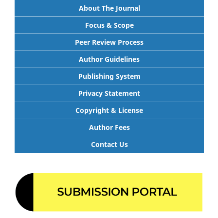
About The Journal
Focus & Scope
Peer Review Process
Author Guidelines
Publishing System
Privacy Statement
Copyright & License
Author Fees
Contact Us