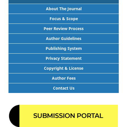
About The Journal
Focus & Scope
Peer Review Process
Author Guidelines
Publishing System
Privacy Statement
Copyright & License
Author Fees
Contact Us