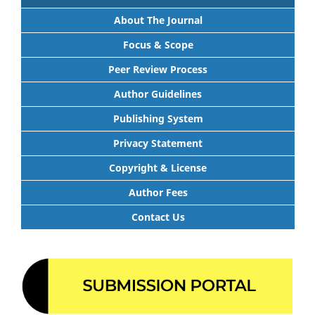
About The Journal
Focus & Scope
Peer Review Process
Author Guidelines
Publishing System
Privacy Statement
Copyright & License
Author Fees
Contact Us