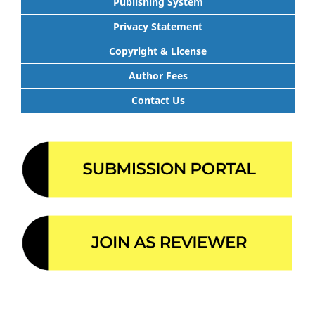
Publishing System
Privacy Statement
Copyright & License
Author Fees
Contact Us