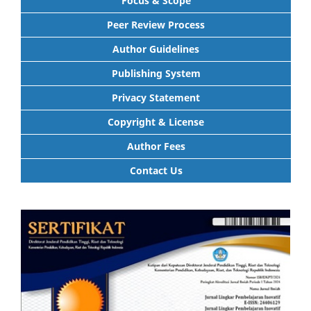
Focus & Scope
Peer Review Process
Author Guidelines
Publishing System
Privacy Statement
Copyright & License
Author Fees
Contact Us