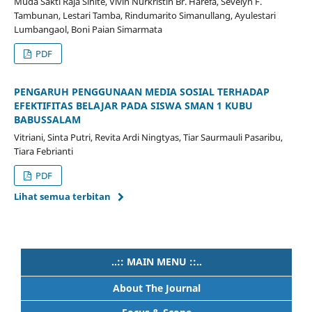
Muda Sakti Raja Sihite, Vivin Nurkristin Br. Harefa, Sevelyn F.
Tambunan, Lestari Tamba, Rindumarito Simanullang, Ayulestari
Lumbangaol, Boni Paian Simarmata
PDF
PENGARUH PENGGUNAAN MEDIA SOSIAL TERHADAP
EFEKTIFITAS BELAJAR PADA SISWA SMAN 1 KUBU
BABUSSALAM
Vitriani, Sinta Putri, Revita Ardi Ningtyas, Tiar Saurmauli Pasaribu,
Tiara Febrianti
PDF
Lihat semua terbitan
..:: MAIN MENU ::..
About The Journal